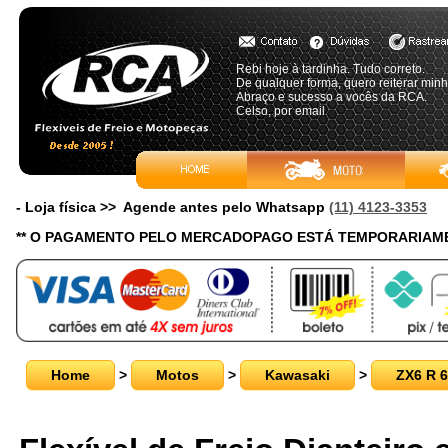
Rebi hoje à tardinha. Tudo correto.
De qualquer forma, quero reiterar min
Abraço e sucesso a vocês da RCA.
Celso, por email
- Loja física >> Agende antes pelo Whatsapp
(11) 4123-3353
** O PAGAMENTO PELO MERCADOPAGO ESTÁ TEMPORARIAME
Home
>
Motos
>
Kawasaki
>
ZX6 R 