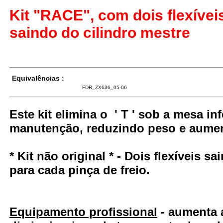
Kit "RACE", com dois flexíve
saindo do cilindro mestre
Equivalências :
FDR_ZX636_05-06
Este kit elimina o ' T ' sob a mesa inf
manutenção, reduzindo peso e aumen
* Kit não original * - Dois flexíveis s
para cada pinça de freio.
Equipamento profissional
- aumenta a