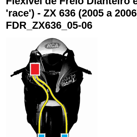
Flexível de Freio Dianteiro 
'race') - ZX 636 (2005 a 200
FDR_ZX636_05-06