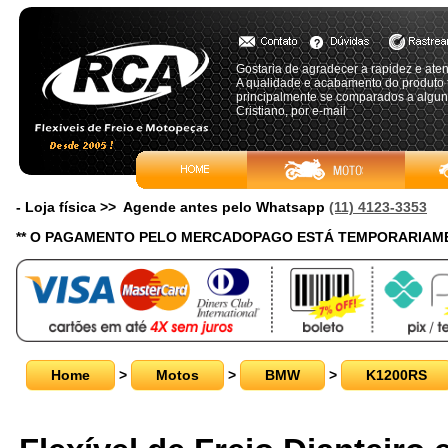
Gostaria de agradecer a rapidez e at
A qualidade e acabamento do produto
principalmente se comparados a algun
Cristiano, por e-mail
- Loja física >> Agende antes pelo Whatsapp
(11) 4123-3353
** O PAGAMENTO PELO MERCADOPAGO ESTÁ TEMPORARIAME
Home
>
Motos
>
BMW
>
K1200RS