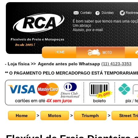
É bom saber que temos mais uma opç
Um abraço
Aluisio, por e-mail
- Loja física >> Agende antes pelo Whatsapp
(11) 4123-3353
** O PAGAMENTO PELO MERCADOPAGO ESTÁ TEMPORARIAME
Home
>
Motos
>
Triumph
>
Street Tr