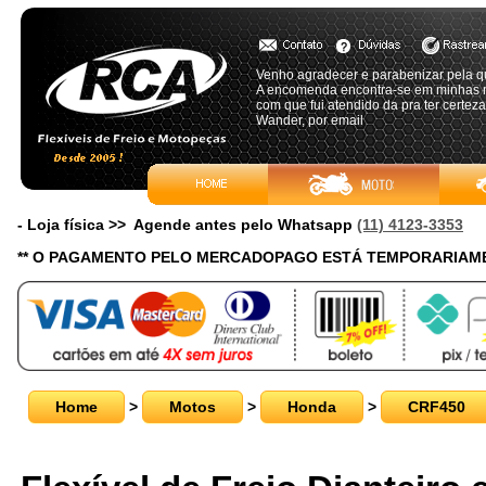
Venho agradecer e parabenizar pela q
A encomenda encontra-se em minhas m
com que fui atendido da pra ter certez
Wander, por email
- Loja física >> Agende antes pelo Whatsapp
(11) 4123-3353
** O PAGAMENTO PELO MERCADOPAGO ESTÁ TEMPORARIAME
Home
>
Motos
>
Honda
>
CRF450