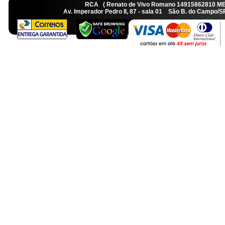
RCA ( Renato de Vivo Romano 14915862810 M
Av. Imperador Pedro II, 87 - sala 01 São B. do Camp