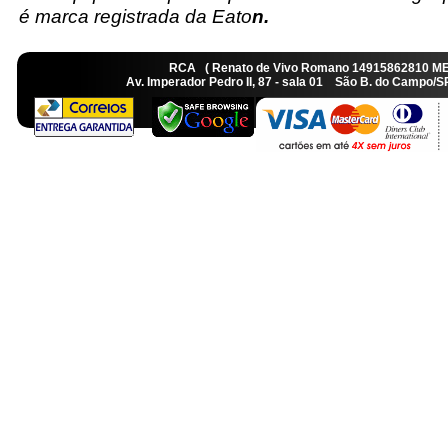
é marca registrada da Eato
n.
RCA ( Renato de Vivo Romano 14915862810 M
Av. Imperador Pedro II, 87 - sala 01 São B. do Camp