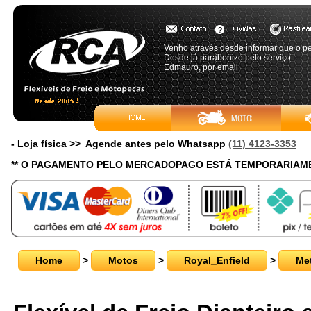
Venho através desde informar que o pe
Desde já parabenizo pelo serviço.
Edmauro, por email
- Loja física >> Agende antes pelo Whatsapp
(11) 4123-3353
** O PAGAMENTO PELO MERCADOPAGO ESTÁ TEMPORARIAME
Home
>
Motos
>
Royal_Enfield
>
Me