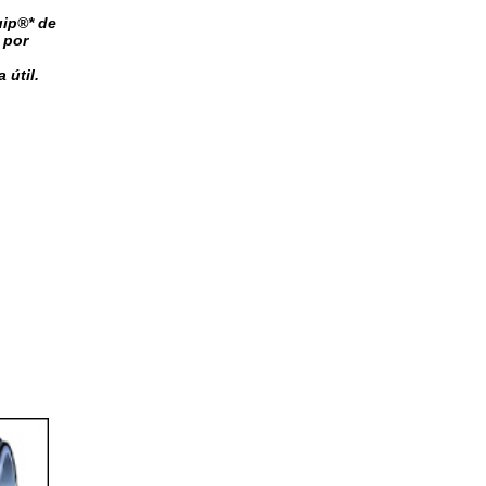
uip®* de
 por
 útil.