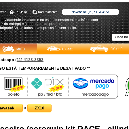
 devidamente instalado e eu estou imensamente satisfeito com
ez da entrega e a qualidade do produto.
brigado! Ah, se todas as empresas fossem assim...
 por email
Whatsapp
(11) 4123-3353
O ESTÁ TEMPORARIAMENTE DESATIVADO **
awasaki
>
ZX10
raseiro (aeroquip kit RACE - cilind