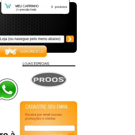
0 produtos
ro à