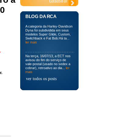
20
BLOG DA RCA
A categoria da Harley-Davidson
Dyna foi subdividida em seus
modelos Super Glide, Custom,
Switchback e Fat Bob.Há ta...
ler mais
o
Na terça, 16/07/13, a ECT nos
avisou do fim do serviço de
vale-postal (usado no sedex a
cobrar), retroativo ao dia...
ler
r.
mais
ver todos os posts