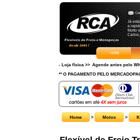
Já está
a rapid
Muito o
Carlos,
- Loja física >> Agende antes pelo 
** O PAGAMENTO PELO MERCADOPAG
Home
>
Motos
>
K
Flexível de Freio T