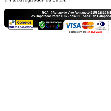
RCA ( Renato de Vivo Romano 14915862810 M
Av. Imperador Pedro II, 87 - sala 01 São B. do Camp