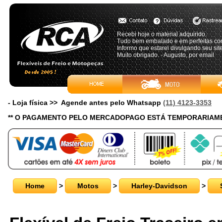
Recebi hoje o material adquirido.
Tudo bem embalado e em perfeitas co
Informo que estarei divulgando seu sit
Muito obrigado. - Augusto, por email
- Loja física >> Agende antes pelo Whatsapp
(11) 4123-3353
** O PAGAMENTO PELO MERCADOPAGO ESTÁ TEMPORARIAME
Home
>
Motos
>
Harley-Davidson
>