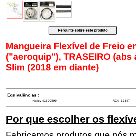
Mangueira Flexível de Freio 
("aeroquip"), TRASEIRO (abs à
Slim (2018 em diante)
Equivalências :
Harley 41800599
RCA_12347
Por que escolher os flexív
Fabricamos produtos que nós