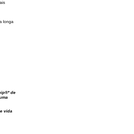
ais
a longa
uip®* de
 uma
e vida