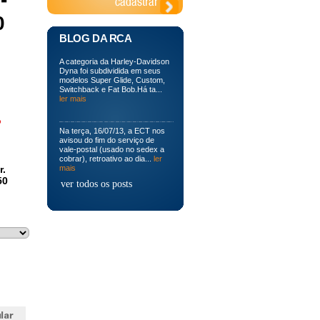
0
BLOG DA RCA
A categoria da Harley-Davidson
Dyna foi subdividida em seus
modelos Super Glide, Custom,
Switchback e Fat Bob.Há ta...
ler mais
o
Na terça, 16/07/13, a ECT nos
avisou do fim do serviço de
vale-postal (usado no sedex a
cobrar), retroativo ao dia...
ler
r.
mais
50
ver todos os posts