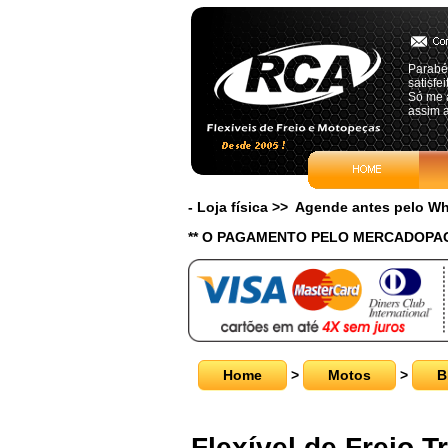
Parabén
satisf
Só me a
assim a
- Loja física >> Agende antes pelo 
** O PAGAMENTO PELO MERCADOPAG
Home
>
Motos
>
Flexível de Freio T