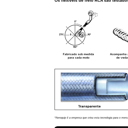
Os flexíveis de freio RCA são testado
*Aeroquip é a empresa que criou esta tecnologia para o merc