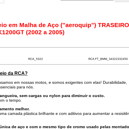
reio em Malha de Aço ("aeroquip") TRASEIRO
 K1200GT (2002 a 2005)
RCA_5322
RCA FT_BMW_34322332450
freio da RCA?
samos em nossas motos, e somos exigentes com elas! Durabilidade,
senciais para nós.
mangueira, sem cargas ou nylon para diminuir o custo.
com o tempo.
amento melhor.
ma camada plástica brilhante e com aditivos para aumentar a resisitê
 única de aço e com o mesmo tipo de cromo usado pelas montado