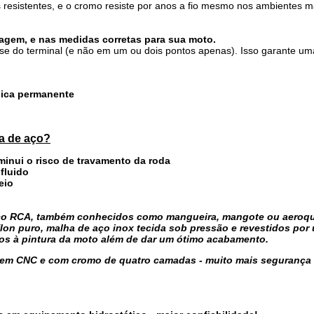
 resistentes, e o cromo resiste por anos a fio mesmo nos ambientes m
gem, e nas medidas corretas para sua moto.
e do terminal (e não em um ou dois pontos apenas). Isso garante um
cnica permanente
ha de aço?
iminui o risco de travamento da roda
 fluido
eio
 aço RCA, também conhecidos como mangueira, mangote ou aeroq
flon puro, malha de aço inox tecida sob pressão e revestidos por
nos à pintura da moto além de dar um ótimo acabamento.
em CNC e com cromo de quatro camadas - muito mais segurança 