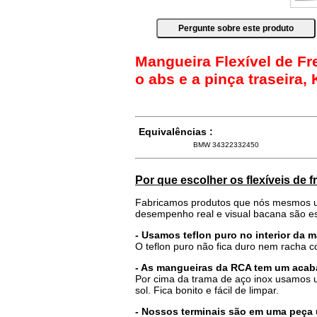
Mangueira Flexível de F
o abs e a pinça traseira,
Equivalências :
BMW 34322332450
Por que escolher os flexíveis de 
Fabricamos produtos que nós mesmos u
desempenho real e visual bacana são es
- Usamos teflon puro no interior da 
O teflon puro não fica duro nem racha 
- As mangueiras da RCA tem um acab
Por cima da trama de aço inox usamos u
sol. Fica bonito e fácil de limpar.
- Nossos terminais são em uma peça