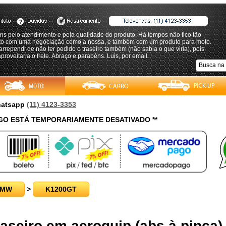
s pelo atendimento e pela qualidade do produto. Há tempos não fico tão
eito com uma negociação como a nossa, e também com um produto para moto.
rrependi de não ter pedido o traseiro também (não sabia o que viria), pois
proveitaria o frete. Abraço e parabéns. Luis, por email.
Whatsapp
(11) 4123-3353
O ESTÁ TEMPORARIAMENTE DESATIVADO **
BMW
>
K1200GT
raseiro em aeroquip (abs à pinça) 