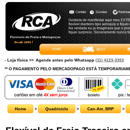
Gostaria de manifestar aqui meu 
flexível dianteiro tipo aeroquip e fiq
Na verdade eu ja imaginava que o prod
fiquei surpreso. Sinceramente nunca 
- Loja física >> Agende antes pelo Whatsapp
(11) 4123-3353
** O PAGAMENTO PELO MERCADOPAGO ESTÁ TEMPORARIAME
Home
>
Quadriciclo
>
Can-Am_BRP
>