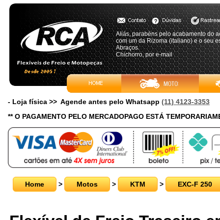
Aliás, parabéns pelo acabamento do a
com um da Rizoma (italiano) e o seu 
Abraços.
Chichorro, por e-mail
- Loja física >> Agende antes pelo Whatsapp
(11) 4123-3353
** O PAGAMENTO PELO MERCADOPAGO ESTÁ TEMPORARIAME
Home
>
Motos
>
KTM
>
EXC-F 250