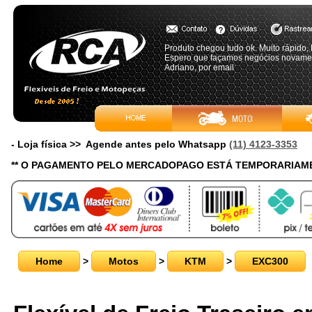
Produto chegou tudo ok. Muito rápido
Espero que façamos negócios novamen
Adriano, por email
- Loja física >> Agende antes pelo Whatsapp
(11) 4123-3353
** O PAGAMENTO PELO MERCADOPAGO ESTÁ TEMPORARIAME
Home
>
Motos
>
KTM
>
EXC300