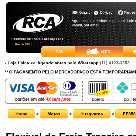
Agradeço a seriedade e pontualidade c
Vandir, por email
- Loja física >> Agende antes pelo Whatsapp
(11) 4123-3353
** O PAGAMENTO PELO MERCADOPAGO ESTÁ TEMPORARIAME
Home
>
Motos
>
Husqvarna
>
FE350