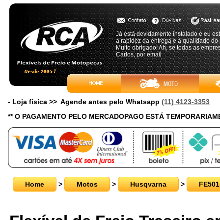
Já está devidamente instalado e eu es
a rapidez da entrega e a qualidade do 
Muito obrigado! Ah, se todas as empre
Carlos, por email
- Loja física >> Agende antes pelo Whatsapp
(11) 4123-3353
** O PAGAMENTO PELO MERCADOPAGO ESTÁ TEMPORARIAME
Home
>
Motos
>
Husqvarna
>
FE501