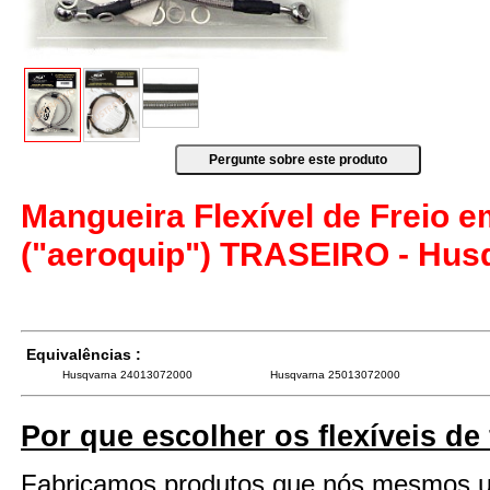
Mangueira Flexível de Freio 
("aeroquip") TRASEIRO - Husq
Equivalências :
Husqvarna 24013072000
Husqvarna 25013072000
Por que escolher os flexíveis de
Fabricamos produtos que nós mesmos 