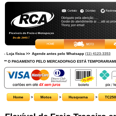
Obrigado pela atenção......
Gostei do atendimento ai .....até as pro
Thony, por email
- Loja física >> Agende antes pelo Whatsapp
(11) 4123-3353
** O PAGAMENTO PELO MERCADOPAGO ESTÁ TEMPORARIAME
Home
>
Motos
>
Husqvarna
>
TC250