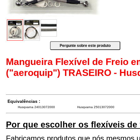
Mangueira Flexível de Freio 
("aeroquip") TRASEIRO - Husq
Equivalências :
Husqvarna 24013072000
Husqvarna 25013072000
Por que escolher os flexíveis de
Fabricamos produtos que nós mesmos 