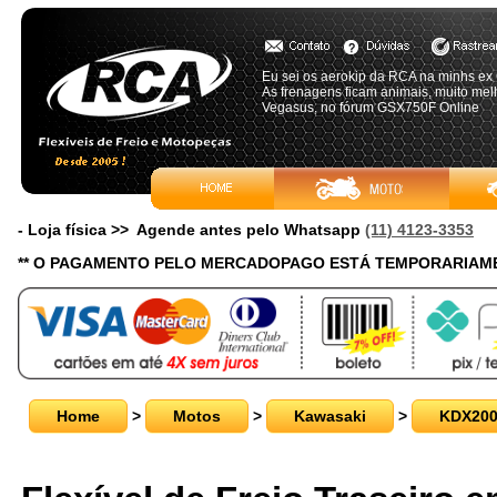
Eu sei os aerokip da RCA na minhs ex 
As frenagens ficam animais, muito melho
Vegasus, no fórum GSX750F Online
- Loja física >> Agende antes pelo Whatsapp
(11) 4123-3353
** O PAGAMENTO PELO MERCADOPAGO ESTÁ TEMPORARIAME
Home
>
Motos
>
Kawasaki
>
KDX20