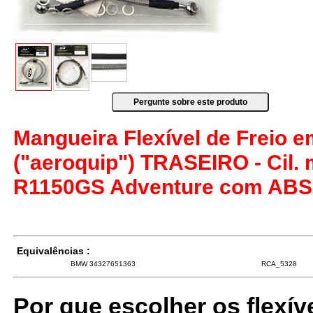
Mangueira Flexível de Freio 
("aeroquip") TRASEIRO - Cil. 
R1150GS Adventure com ABS 
Equivalências :
BMW 34327651363
RCA_5328
Por que escolher os flexív