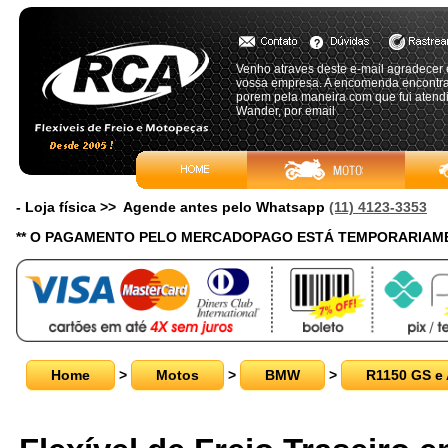
Venho atraves deste e-mail agradecer 
vossa empresa. A encomenda encontra-
porem pela maneira com que fui atendi
Wander, por email
- Loja física >> Agende antes pelo Whatsapp
(11) 4123-3353
** O PAGAMENTO PELO MERCADOPAGO ESTÁ TEMPORARIAME
Home
>
Motos
>
BMW
>
R1150 GS e