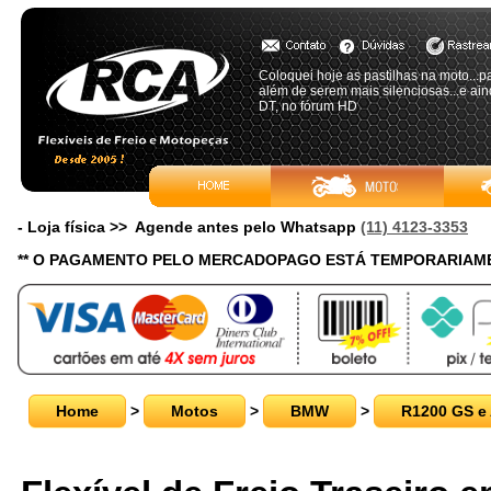
Coloquei hoje as pastilhas na moto...p
além de serem mais silenciosas...e ain
DT, no fórum HD
- Loja física >> Agende antes pelo Whatsapp
(11) 4123-3353
** O PAGAMENTO PELO MERCADOPAGO ESTÁ TEMPORARIAME
Home
>
Motos
>
BMW
>
R1200 GS e