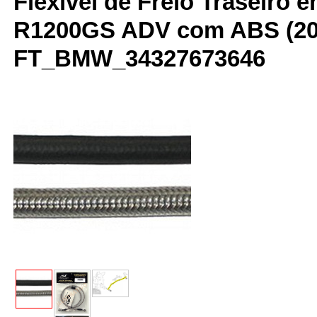
Flexível de Freio Traseiro 
R1200GS ADV com ABS (200
FT_BMW_34327673646