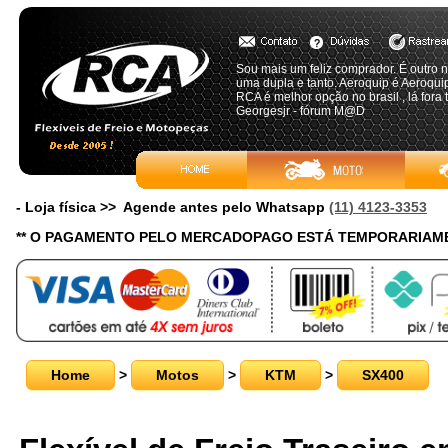
Sou mais um feliz comprador. É outro ni
uma dupla e tanto. Aeroquip é Aeroquip e
RCA é melhor opção no brasil , lá fora 
Georgesjr - fórum M@D
- Loja física >> Agende antes pelo Whatsapp
(11) 4123-3353
** O PAGAMENTO PELO MERCADOPAGO ESTÁ TEMPORARIAME
Home
>
Motos
>
KTM
>
SX400