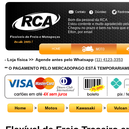
Bom dia pessoal da RCA
Estou contente e muito agradecido pel
Chegou no prazo e bem na hora que eu
Elton, por email
- Loja física >> Agende antes pelo Whatsapp
(11) 4123-3353
** O PAGAMENTO PELO MERCADOPAGO ESTÁ TEMPORARIAME
Home
>
Motos
>
Kawasaki
>
Vulcan