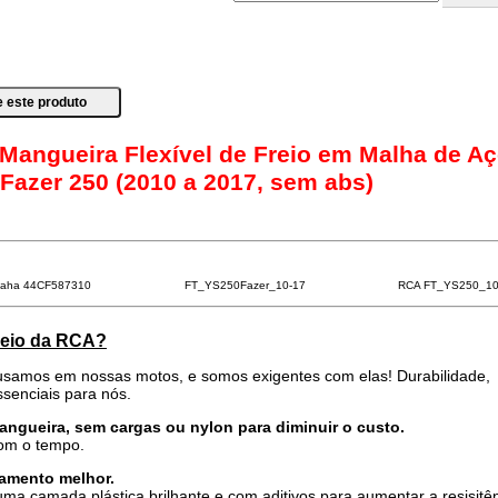
 Mangueira Flexível de Freio em Malha de A
Fazer 250 (2010 a 2017, sem abs)
aha 44CF587310
FT_YS250Fazer_10-17
RCA FT_YS250_10
freio da RCA?
samos em nossas motos, e somos exigentes com elas! Durabilidade,
senciais para nós.
mangueira, sem cargas ou nylon para diminuir o custo.
com o tempo.
amento melhor.
ma camada plástica brilhante e com aditivos para aumentar a resisitê