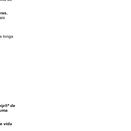
ras.
ais
a longa
uip®* de
 uma
e vida