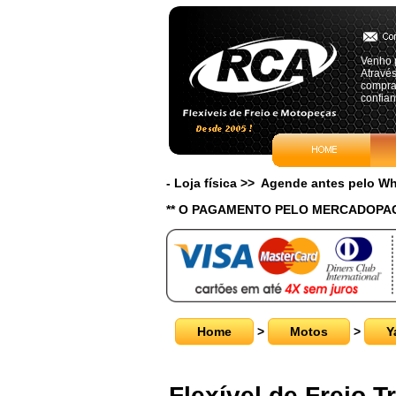
Venho 
Atravé
comprad
confian
- Loja física >> Agende antes pelo 
** O PAGAMENTO PELO MERCADOPAG
Home
>
Motos
>
Y
Flexível de Freio 