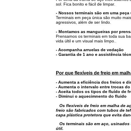
sol. Fica bonito e fácil de limpar.
- Nossos terminais são em uma peça
Terminais em peça única são muito mais
agressivos, além de ser lindo.
- Montamos as mangueiras por prensa
Prensamos os terminais em toda sua bas
vida últil e um visual mais limpo..
- Acompanha arruelas de vedação
- Garantia de 1 ano e assistência té
Por que flexíveis de freio em mal
- Aumenta a eficiência dos freios e d
- Aumenta o intervalo entre trocas do
- Aceita todos os tipos de fluído de fr
- Diminui o aquecimnento do fluido
Os flexíveis de freio em malha de
freio são fabricados com tubos de te
capa plástica protetora que evita da
Os terminais são em aço, usinados 
útil.