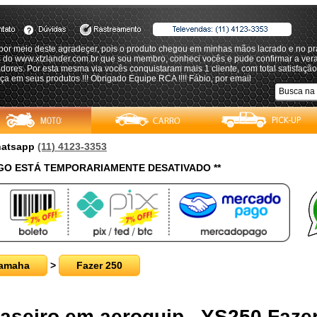
por meio deste agradeçer, pois o produto chegou em minhas mãos lacrado e no pr
s do www.xtzlander.com.br que sou membro, conheci vocês e pude confirmar a ver
ores. Por esta mesma via vocês conquistaram mais 1 cliente, com total satisfação
ça em seus produtos !!! Obrigado Equipe RCA !!!! Fábio, por email
Whatsapp
(11) 4123-3353
O ESTÁ TEMPORARIAMENTE DESATIVADO **
amaha
>
Fazer 250
Traseiro em aeroquip - YS250 Faze