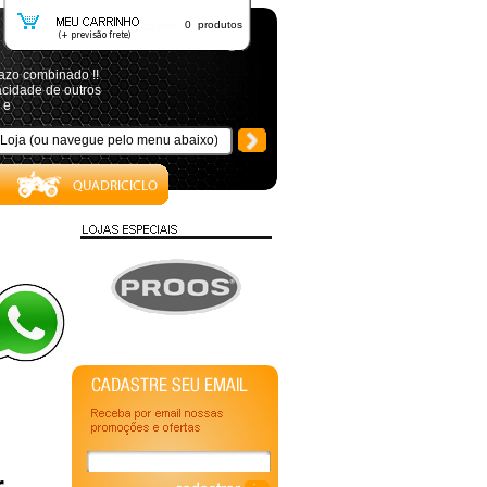
0 produtos
azo combinado !!
acidade de outros
 e
r