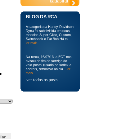
BLOG DA RCA
A categoria da Harley-Davidson
Dyna foi subdividida em seus
modelos Super Glide, Custom,
Switchback e Fat Bob.Há ta...
ler mais
o
Na terça, 16/07/13, a ECT nos
avisou do fim do serviço de
vale-postal (usado no sedex a
cobrar), retroativo ao dia...
ler
r.
mais
ver todos os posts