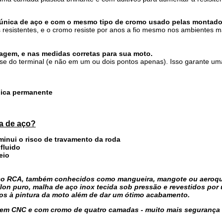
 única de aço e com o mesmo tipo de cromo usado pelas montado
 resistentes, e o cromo resiste por anos a fio mesmo nos ambientes m
gem, e nas medidas corretas para sua moto.
e do terminal (e não em um ou dois pontos apenas). Isso garante um
cnica permanente
ha de aço?
iminui o risco de travamento da roda
 fluido
eio
 aço RCA, também conhecidos como mangueira, mangote ou aeroq
flon puro, malha de aço inox tecida sob pressão e revestidos por
nos à pintura da moto além de dar um ótimo acabamento.
em CNC e com cromo de quatro camadas - muito mais segurança 