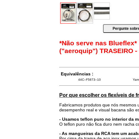
*Não serve nas Blueflex*
("aeroquip") TRASEIRO - 
Equivalências :
44C–F5873–10
Yam
Por que escolher os flexíveis de 
Fabricamos produtos que nós mesmos u
desempenho real e visual bacana são es
- Usamos teflon puro no interior da 
O teflon puro não fica duro nem racha 
- As mangueiras da RCA tem um acab
Por cima da trama de aço inox usamos u