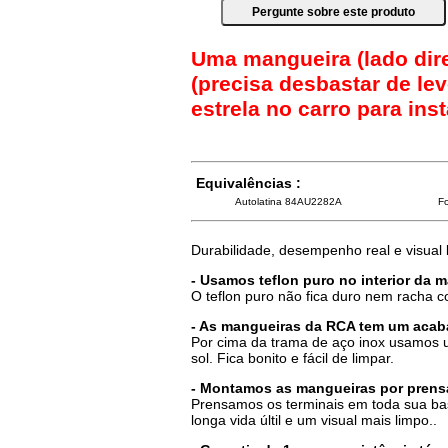
Uma mangueira (lado dir
(precisa desbastar de le
estrela no carro para ins
Equivalências :
Autolatina 84AU2282A
F
Durabilidade, desempenho real e visual
- Usamos teflon puro no interior da 
O teflon puro não fica duro nem racha 
- As mangueiras da RCA tem um acab
Por cima da trama de aço inox usamos u
sol. Fica bonito e fácil de limpar.
- Montamos as mangueiras por prensa
Prensamos os terminais em toda sua ba
longa vida últil e um visual mais limpo..