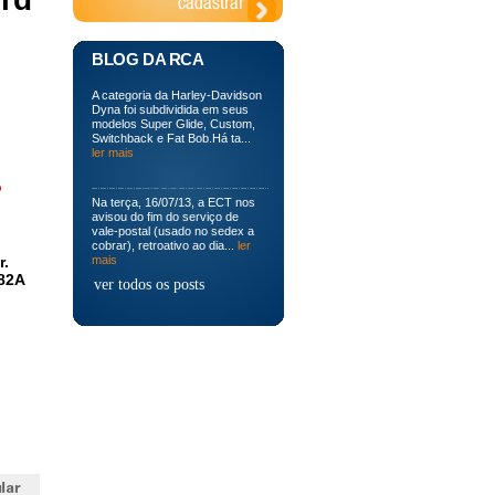
BLOG DA RCA
A categoria da Harley-Davidson
Dyna foi subdividida em seus
modelos Super Glide, Custom,
Switchback e Fat Bob.Há ta...
ler mais
o
Na terça, 16/07/13, a ECT nos
avisou do fim do serviço de
vale-postal (usado no sedex a
cobrar), retroativo ao dia...
ler
r.
mais
82A
ver todos os posts