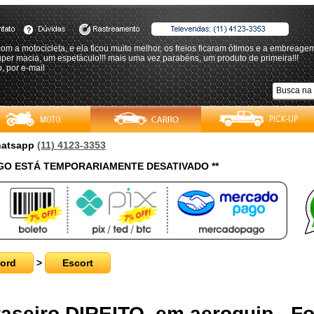
om a motocicleta, e ela ficou muito melhor, os freios ficaram ótimos e a embreage
uper macia, um espetáculo!!! mais uma vez parabéns, um produto de primeira!!!
, por e-mail
Whatsapp
(11) 4123-3353
O ESTÁ TEMPORARIAMENTE DESATIVADO **
ord
>
Escort
Traseiro DIREITO, em aeroquip - F