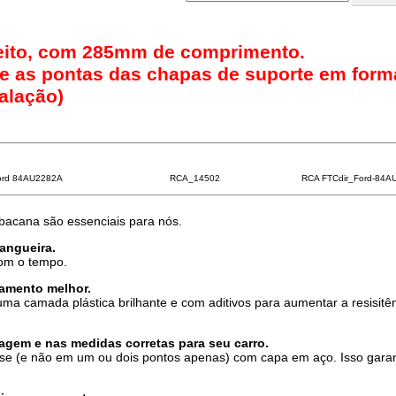
eito, com 285mm de comprimento.
ve as pontas das chapas de suporte em form
talação)
ord 84AU2282A
RCA_14502
RCA FTCdir_Ford-84A
 bacana são essenciais para nós.
mangueira.
com o tempo.
amento melhor.
ma camada plástica brilhante e com aditivos para aumentar a resisitê
gem e nas medidas corretas para seu carro.
se (e não em um ou dois pontos apenas) com capa em aço. Isso gara