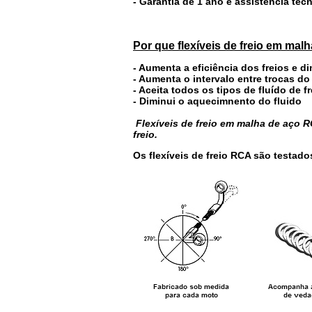
- Garantia de 1 ano e assistência té
Por que flexíveis de freio em mal
- Aumenta a eficiência dos freios e d
- Aumenta o intervalo entre trocas do
- Aceita todos os tipos de fluído de fr
- Diminui o aquecimnento do fluido
Flexíveis de freio em malha de aço
freio.
Os flexíveis de freio RCA são testado