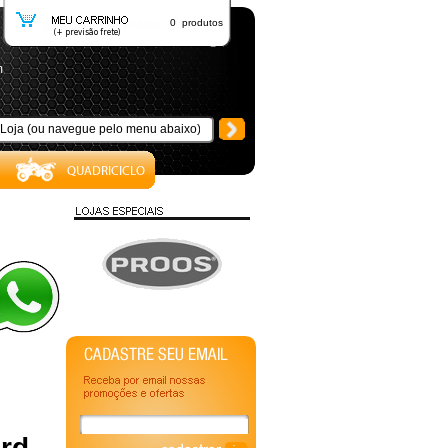
0 produtos
m
ord