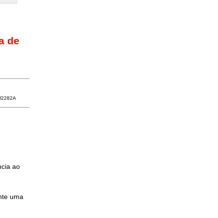
a de
U2282A
ncia ao
nte uma