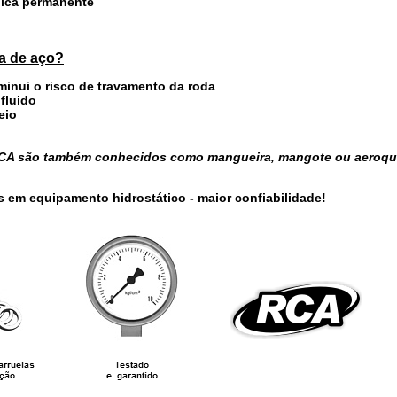
cnica permanente
ha de aço?
iminui o risco de travamento da roda
 fluido
eio
 RCA são também conhecidos como mangueira, mangote ou aeroqu
s em equipamento hidrostático - maior confiabilidade!