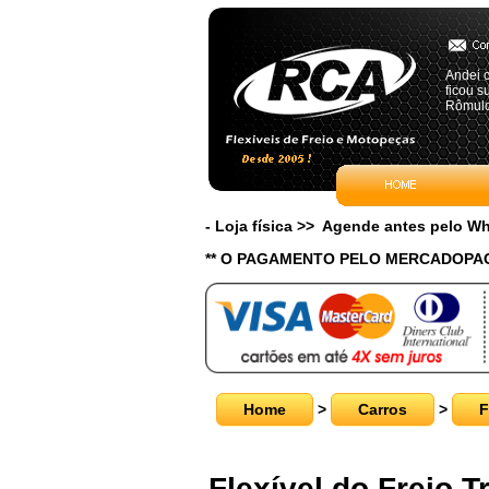
Andei c
ficou s
Rômulo
- Loja física >> Agende antes pelo 
** O PAGAMENTO PELO MERCADOPAG
Home
>
Carros
>
F
Flexível do Freio 