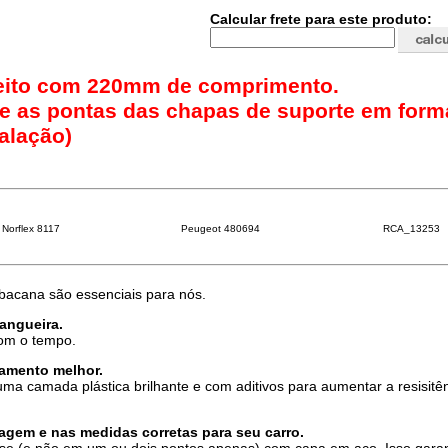
Calcular frete para este produto:
reito com 220mm de comprimento.
ve as pontas das chapas de suporte em form
talação)
Norflex 8117
Peugeot 480694
RCA_13253
 bacana são essenciais para nós.
mangueira.
com o tempo.
amento melhor.
ma camada plástica brilhante e com aditivos para aumentar a resisitê
gem e nas medidas corretas para seu carro.
se (e não em um ou dois pontos apenas) com capa em aço. Isso gara