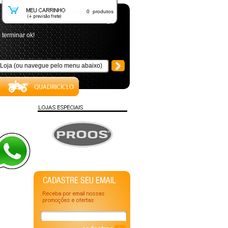
0 produtos
 terminar ok!