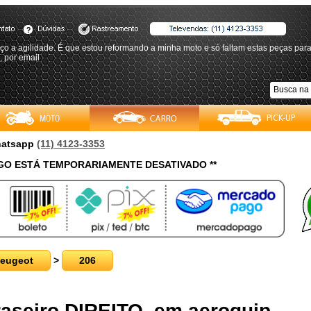
o a agilidade. É que estou reformando a minha moto e só faltam estas peças para
, por email
Whatsapp
(11) 4123-3353
O ESTÁ TEMPORARIAMENTE DESATIVADO **
eugeot
>
206
Traseiro DIREITO, em aeroquip -