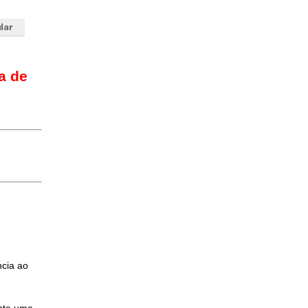
a de
ncia ao
nte uma