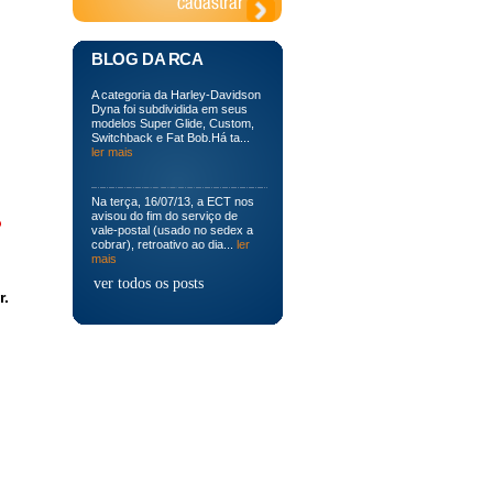
BLOG DA RCA
A categoria da Harley-Davidson
Dyna foi subdividida em seus
modelos Super Glide, Custom,
Switchback e Fat Bob.Há ta...
ler mais
Na terça, 16/07/13, a ECT nos
avisou do fim do serviço de
o
vale-postal (usado no sedex a
cobrar), retroativo ao dia...
ler
mais
ver todos os posts
r.