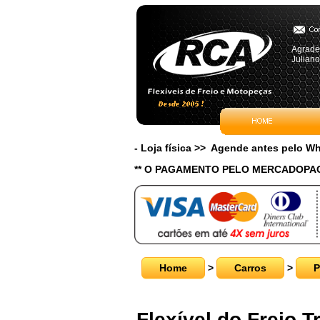
Agradeç
Juliano
- Loja física >> Agende antes pelo 
** O PAGAMENTO PELO MERCADOPAG
Home
>
Carros
>
P
Flexível do Freio 