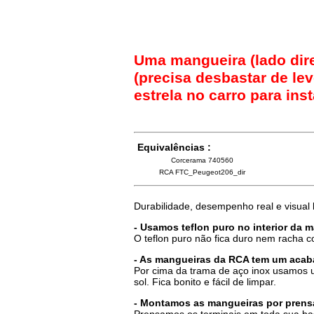
Uma mangueira (lado di
(precisa desbastar de le
estrela no carro para ins
Equivalências :
Corcerama 740560
RCA FTC_Peugeot206_dir
Durabilidade, desempenho real e visual
- Usamos teflon puro no interior da 
O teflon puro não fica duro nem racha 
- As mangueiras da RCA tem um acab
Por cima da trama de aço inox usamos u
sol. Fica bonito e fácil de limpar.
- Montamos as mangueiras por prensa
Prensamos os terminais em toda sua ba