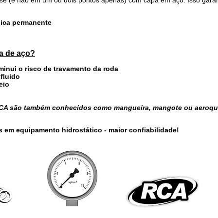
cnica permanente
ha de aço?
iminui o risco de travamento da roda
 fluido
eio
 RCA são também conhecidos como mangueira, mangote ou aeroqu
s em equipamento hidrostático - maior confiabilidade!