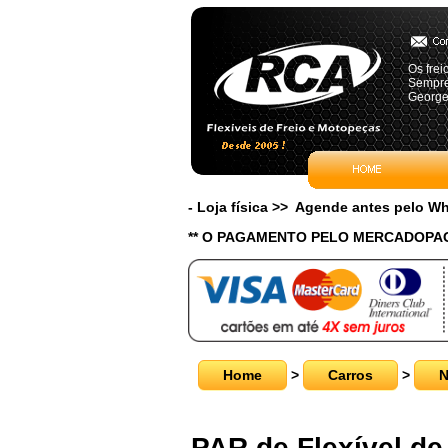
Os frei
Sempre
Georges
- Loja física >> Agende antes pelo 
** O PAGAMENTO PELO MERCADOPAG
Home
>
Carros
>
N
PAR de Flexível de 