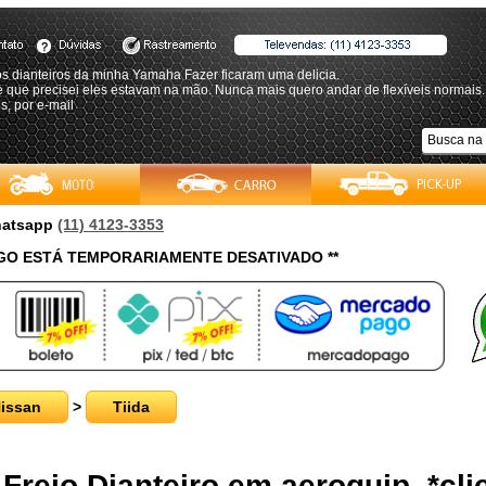
os dianteiros da minha Yamaha Fazer ficaram uma delicia.
 que precisei eles estavam na mão. Nunca mais quero andar de flexíveis normais.
, por e-mail
Whatsapp
(11) 4123-3353
O ESTÁ TEMPORARIAMENTE DESATIVADO **
issan
>
Tiida
Freio Dianteiro em aeroquip, *cli