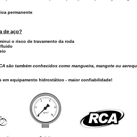
cnica permanente
ha de aço?
iminui o risco de travamento da roda
 fluido
eio
 RCA são também conhecidos como mangueira, mangote ou aeroqu
s em equipamento hidrostático - maior confiabilidade!