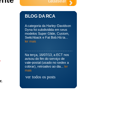
BLOG DA RCA
A categoria da Harley-Davidson
Dyna foi subdividida em seus
modelos Super Glide, Custom,
Switchback e Fat Bob.Há ta...
ler mais
Na terça, 16/07/13, a ECT nos
avisou do fim do serviço de
o
vale-postal (usado no sedex a
cobrar), retroativo ao dia...
ler
mais
ver todos os posts
r.