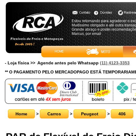
Estou retornando para agradecer o exc
Muitíssimo obrigado e até outra transa
Grande abraço e postei recomendaçõe
Marcus, por email
- Loja física >> Agende antes pelo Whatsapp
(11) 4123-3353
** O PAGAMENTO PELO MERCADOPAGO ESTÁ TEMPORARIAME
Home
>
Carros
>
Peugeot
>
406