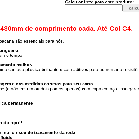
Calcular frete para este produto:
 430mm de comprimento cada. Até Gol G4.
 bacana são essenciais para nós.
mangueira.
com o tempo.
amento melhor.
ma camada plástica brilhante e com aditivos para aumentar a resisitê
gem e nas medidas corretas para seu carro.
se (e não em um ou dois pontos apenas) com capa em aço. Isso gara
cnica permanente
ha de aço?
iminui o risco de travamento da roda
 fluido