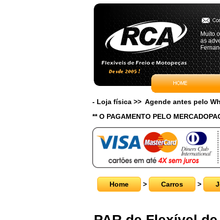
Muito o
as adv
Fernan
- Loja física >> Agende antes pelo 
** O PAGAMENTO PELO MERCADOPAG
Home
>
Carros
>
J
PAR de Flexível de