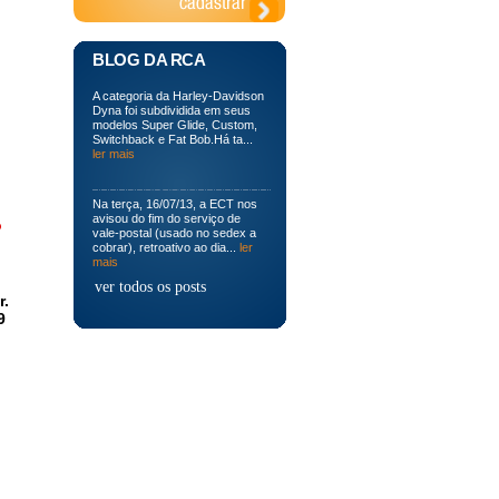
BLOG DA RCA
A categoria da Harley-Davidson
Dyna foi subdividida em seus
modelos Super Glide, Custom,
Switchback e Fat Bob.Há ta...
ler mais
Na terça, 16/07/13, a ECT nos
avisou do fim do serviço de
o
vale-postal (usado no sedex a
cobrar), retroativo ao dia...
ler
mais
ver todos os posts
r.
9