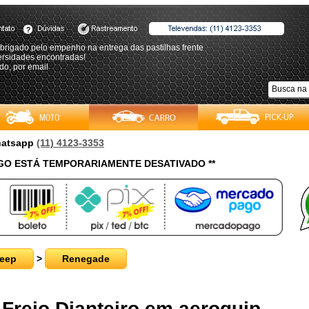
brigado pelo empenho na entrega das pastilhas frente
ersidades encontradas!
do, por email
Whatsapp
(11) 4123-3353
O ESTÁ TEMPORARIAMENTE DESATIVADO **
eep
>
Renegade
 Freio Dianteiro em aeroquip -