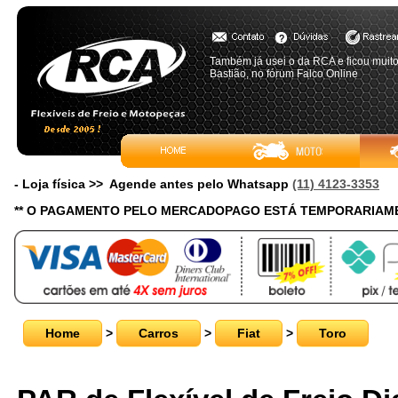
Também já usei o da RCA e ficou muit
Bastião, no fórum Falco Online
- Loja física >> Agende antes pelo Whatsapp
(11) 4123-3353
** O PAGAMENTO PELO MERCADOPAGO ESTÁ TEMPORARIAME
Home
>
Carros
>
Fiat
>
Toro