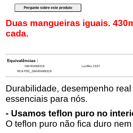
Duas mangueiras iguais. 43
cada.
Equivalências :
GM 90498319
Luciflex 2337
RCA FDC_GM-90498319
Durabilidade, desempenho real 
essenciais para nós.
- Usamos teflon puro no inter
O teflon puro não fica duro ne