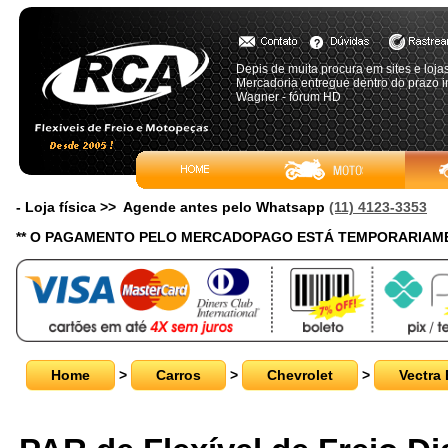
Depis de muita procura em sites e loja
Mercadoria entregue dentro do prazo i
Wagner - fórum HD
- Loja física >> Agende antes pelo Whatsapp
(11) 4123-3353
** O PAGAMENTO PELO MERCADOPAGO ESTÁ TEMPORARIAME
Home
>
Carros
>
Chevrolet
>
Vectra 