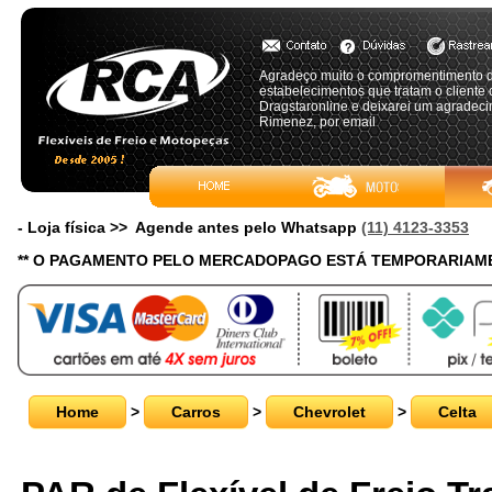
Agradeço muito o compromentimento d
estabelecimentos que tratam o cliente
Dragstaronline e deixarei um agradeci
Rimenez, por email
- Loja física >> Agende antes pelo Whatsapp
(11) 4123-3353
** O PAGAMENTO PELO MERCADOPAGO ESTÁ TEMPORARIAME
Home
>
Carros
>
Chevrolet
>
Celta