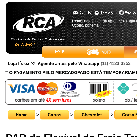
Retirei hoje a bateria agradeço a agi
Ozório, por email
- Loja física >> Agende antes pelo Whatsapp
(11) 4123-3353
** O PAGAMENTO PELO MERCADOPAGO ESTÁ TEMPORARIAME
Home
>
Carros
>
Chevrolet
>
Corsa 