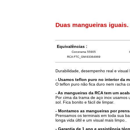
Duas mangueiras iguais
Equivalências :
Corcerama 55905
RCA FTC_GM-93364969
Durabilidade, desempenho real e visual
- Usamos teflon puro no interior da 
O teflon puro não fica duro nem racha 
- As mangueiras da RCA tem um acab
Por cima da trama de aço inox usamos u
sol. Fica bonito e fácil de limpar.
- Montamos as mangueiras por prensa
Prensamos os terminais em toda sua ba
longa vida últil e um visual mais limpo..
- Garantia de 1 ano e assistência té