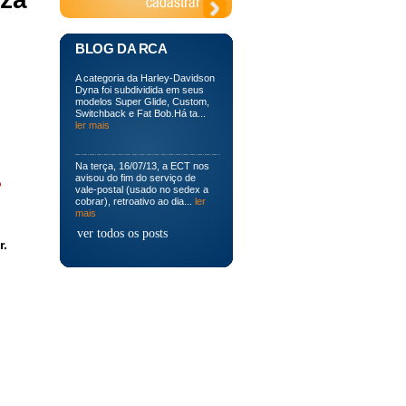
BLOG DA RCA
A categoria da Harley-Davidson
Dyna foi subdividida em seus
modelos Super Glide, Custom,
Switchback e Fat Bob.Há ta...
ler mais
Na terça, 16/07/13, a ECT nos
avisou do fim do serviço de
o
vale-postal (usado no sedex a
cobrar), retroativo ao dia...
ler
mais
ver todos os posts
r.