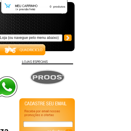
0 produtos
nza