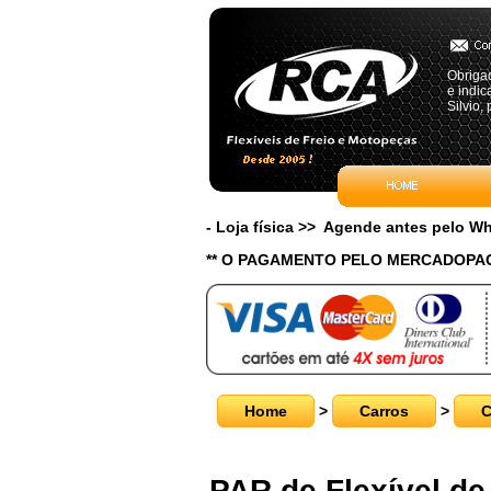
Obrigad
e indi
Silvio,
- Loja física >> Agende antes pelo 
** O PAGAMENTO PELO MERCADOPAG
Home
>
Carros
>
C
PAR de Flexível de