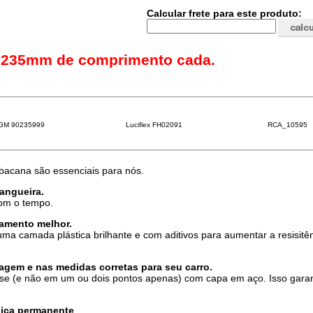
Calcular frete para este produto:
. 235mm de comprimento cada.
GM 90235999
Luciflex FH02091
RCA_10595
 bacana são essenciais para nós.
mangueira.
com o tempo.
amento melhor.
ma camada plástica brilhante e com aditivos para aumentar a resisitê
gem e nas medidas corretas para seu carro.
se (e não em um ou dois pontos apenas) com capa em aço. Isso gara
cnica permanente