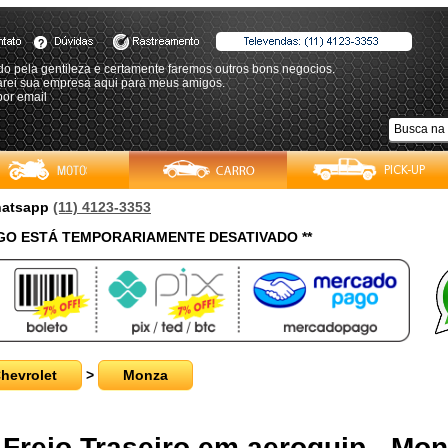
o pela gentileza e certamente faremos outros bons negocios.
carei sua empresa aqui para meus amigos.
 por email
Whatsapp
(11) 4123-3353
O ESTÁ TEMPORARIAMENTE DESATIVADO **
hevrolet
>
Monza
 Freio Traseiro em aeroquip - Mo