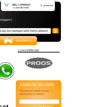
0 produtos
ensagem !
sat