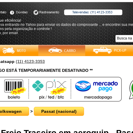
ue eficiência!
ava entrando no Yahoo para enviar os dados do comprovante ... e encontrei sua m
s pela organização e controle !
, por email
Whatsapp
(11) 4123-3353
O ESTÁ TEMPORARIAMENTE DESATIVADO **
olkswagen
>
Passat (nacional)
 Freio Traseiro em aeroquip - Pas