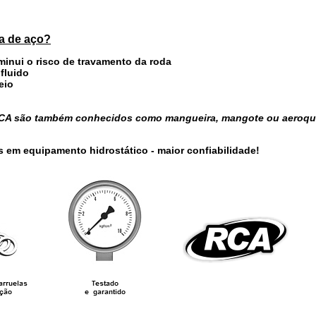
ha de aço?
iminui o risco de travamento da roda
 fluido
eio
 RCA são também conhecidos como mangueira, mangote ou aeroqu
s em equipamento hidrostático - maior confiabilidade!