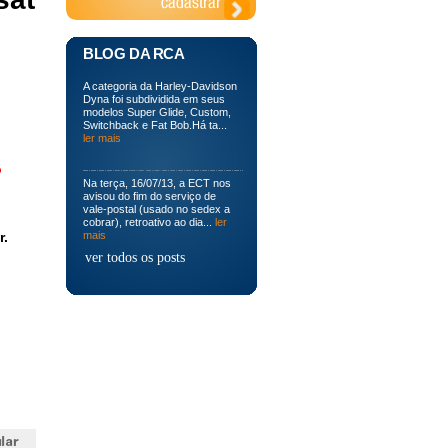
BLOG DA RCA
A categoria da Harley-Davidson
Dyna foi subdividida em seus
modelos Super Glide, Custom,
Switchback e Fat Bob.Há ta...
ler mais
o
Na terça, 16/07/13, a ECT nos
avisou do fim do serviço de
vale-postal (usado no sedex a
cobrar), retroativo ao dia...
ler
r.
mais
ver todos os posts