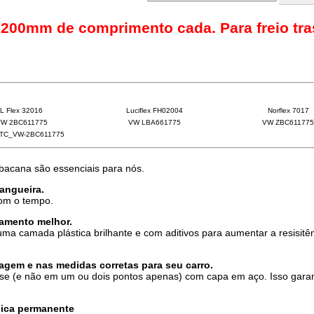
 200mm de comprimento cada. Para freio tra
L Flex 32016
Luciflex FH02004
Norflex 7017
W 2BC611775
VW LBA661775
VW ZBC611775
TC_VW-2BC611775
 bacana são essenciais para nós.
mangueira.
com o tempo.
amento melhor.
ma camada plástica brilhante e com aditivos para aumentar a resisitê
gem e nas medidas corretas para seu carro.
se (e não em um ou dois pontos apenas) com capa em aço. Isso gara
cnica permanente