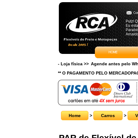
Putz! Q
Eu est
Parabén
Arnaldo
- Loja física >> Agende antes pelo 
** O PAGAMENTO PELO MERCADOPAG
Home
>
Carros
>
V
PAR de Flexível de