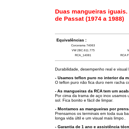
Duas mangueiras iguais.
de Passat (1974 a 1988)
Equivalências :
Corcerama 74063
VW 2BC.611.775
V
RCA_14081
RCA F
Durabilidade, desempenho real e visual
- Usamos teflon puro no interior da 
O teflon puro não fica duro nem racha 
- As mangueiras da RCA tem um acab
Por cima da trama de aço inox usamos u
sol. Fica bonito e fácil de limpar.
- Montamos as mangueiras por prensa
Prensamos os terminais em toda sua ba
longa vida últil e um visual mais limpo..
- Garantia de 1 ano e assistência té