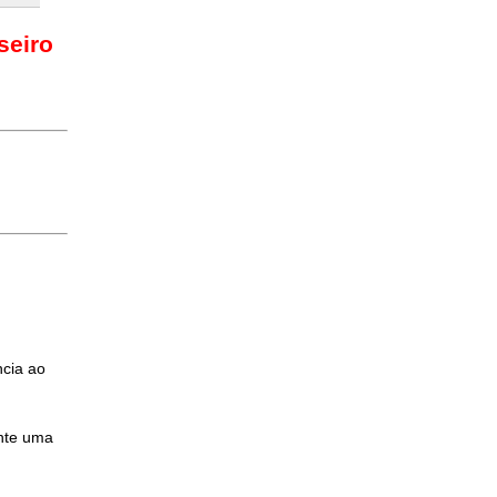
seiro
ncia ao
nte uma