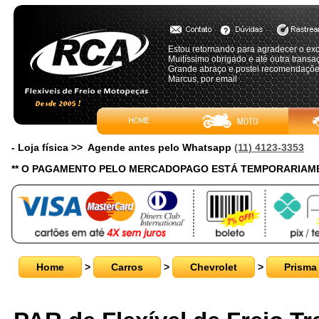
Estou retornando para agradecer o exc
Muitíssimo obrigado e até outra transa
Grande abraço e postei recomendaçõe
Marcus, por email
- Loja física >> Agende antes pelo Whatsapp
(11) 4123-3353
** O PAGAMENTO PELO MERCADOPAGO ESTÁ TEMPORARIAME
Home
>
Carros
>
Chevrolet
>
Prisma