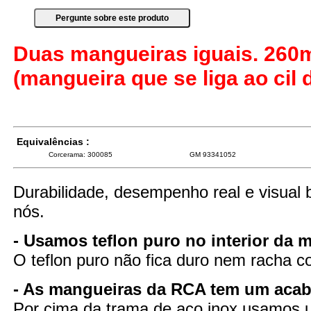
Duas mangueiras iguais. 260
(mangueira que se liga ao cil d
Equivalências :
Corcerama: 300085
GM 93341052
Durabilidade, desempenho real e visual 
nós.
- Usamos teflon puro no interior da 
O teflon puro não fica duro nem racha 
- As mangueiras da RCA tem um aca
Por cima da trama de aço inox usamos u