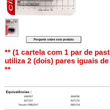
** (1 cartela com 1 par de past
utiliza 2 (dois) pares iguais d
**
Equivalências :
494097
494938
647157
647170
Ferodo FDB2057
SBS724