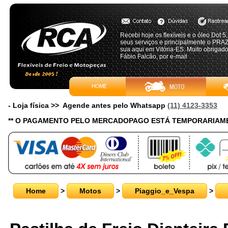
Recebi hoje os flexíveis e o óleo Dot 
seus serviços e principalmente o P
sua aqui em Vitória-ES. Muito obrigado
Fábio Falcão, por e-mail
- Loja física >> Agende antes pelo Whatsapp
(11) 4123-3353
** O PAGAMENTO PELO MERCADOPAGO ESTÁ TEMPORARIAME
Home
>
Motos
>
Piaggio_e_Vespa
>