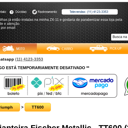
ilhas já estão instalas na minha ZX-11 e gostaria de parabenizar essa loja pela
de e atenção.
 por email
Whatsapp
(11) 4123-3353
O ESTÁ TEMPORARIAMENTE DESATIVADO **
riumph
>
TT600
ianteira Fischer Metallic - TT600 