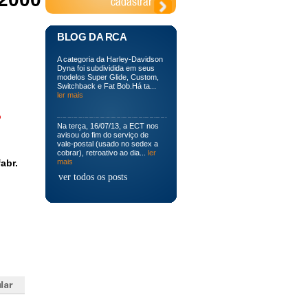
BLOG DA RCA
A categoria da Harley-Davidson
Dyna foi subdividida em seus
modelos Super Glide, Custom,
Switchback e Fat Bob.Há ta...
ler mais
o
Na terça, 16/07/13, a ECT nos
avisou do fim do serviço de
vale-postal (usado no sedex a
cobrar), retroativo ao dia...
ler
abr.
mais
ver todos os posts