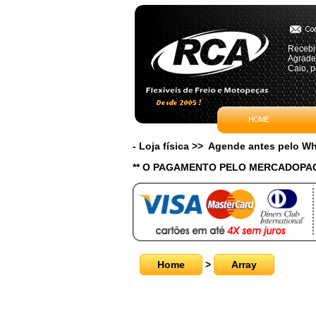
Recebi 
Agrade
Caio, p
- Loja física >> Agende antes pelo 
** O PAGAMENTO PELO MERCADOPAG
Home
>
Array