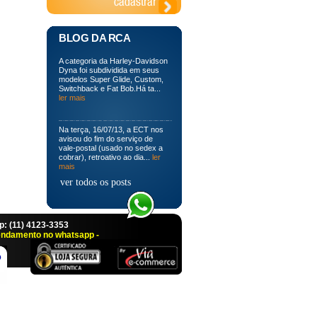
BLOG DA RCA
A categoria da Harley-Davidson
Dyna foi subdividida em seus
modelos Super Glide, Custom,
Switchback e Fat Bob.Há ta...
ler mais
Na terça, 16/07/13, a ECT nos
avisou do fim do serviço de
vale-postal (usado no sedex a
cobrar), retroativo ao dia...
ler
mais
ver todos os posts
 (11) 4123-3353
endamento no whatsapp -