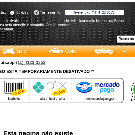
os flexíveis e os achei de ótima qualidade. Vão ficar muito bonitos na Falcon.
ço pela atenção e simpatia. Ótimas vendas.
or email.
Whatsapp
(11) 4123-3353
O ESTÁ TEMPORARIAMENTE DESATIVADO **
Esta pagina não existe