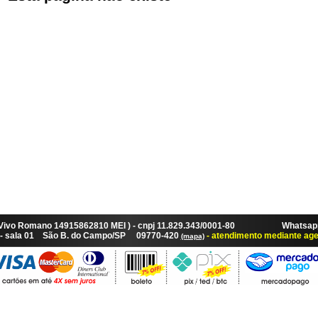
 Vivo Romano 14915862810 MEI ) - cnpj 11.829.343/0001-80 Whatsapp:
87 - sala 01 São B. do Campo/SP 09770-420
- atendimento mediante ag
(mapa)