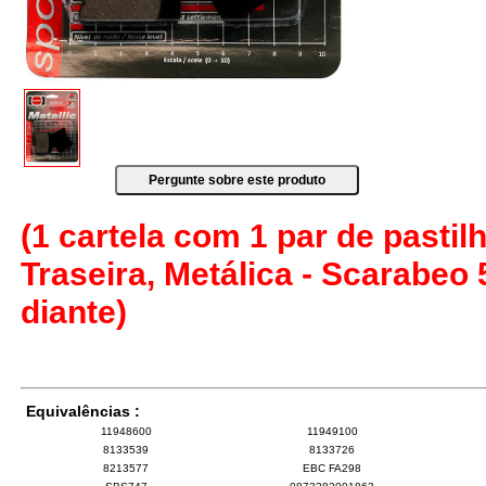
(1 cartela com 1 par de pastilh
Traseira, Metálica - Scarabeo
diante)
Equivalências :
11948600
11949100
8133539
8133726
8213577
EBC FA298