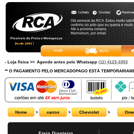
Olá pessoal da RCA. Estou muito satis
certinho do jeito que eu queria e muit
Até a próxima compra.
Marinelson, por email
- Loja física >> Agende antes pelo Whatsapp
(11) 4123-3353
** O PAGAMENTO PELO MERCADOPAGO ESTÁ TEMPORARIAME
Home
>
carros
>
Chevrolet
>
Ome
Freio Dianteiro