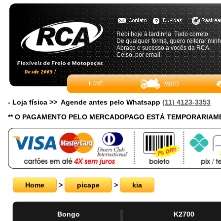
Rebi hoje à tardinha. Tudo correto.
De qualquer forma, quero reiterar min
Abraço e sucesso a vocês da RCA.
Celso, por email
- Loja física >> Agende antes pelo Whatsapp
(11) 4123-3353
** O PAGAMENTO PELO MERCADOPAGO ESTÁ TEMPORARIAME
Home
>
picape
>
kia
Bongo
K2700