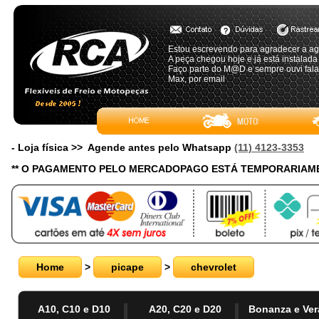
Estou escrevendo para agradecer a agi
A peça chegou hoje e já está instalada
Faço parte do M@D e sempre ouvi falar
Max, por email
- Loja física >> Agende antes pelo Whatsapp
(11) 4123-3353
** O PAGAMENTO PELO MERCADOPAGO ESTÁ TEMPORARIAME
Home
>
picape
>
chevrolet
A10, C10 e D10
A20, C20 e D20
Bonanza e Ver