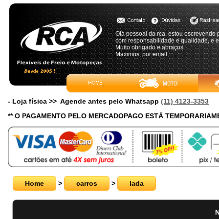
Olá pessoal da rca, estou escrevendo p
com responsabilidade e qualidade, e e
Muito obrigado e abraços.
Maximus, por email
- Loja física >> Agende antes pelo Whatsapp
(11) 4123-3353
** O PAGAMENTO PELO MERCADOPAGO ESTÁ TEMPORARIAME
Home
>
carros
>
lada
N