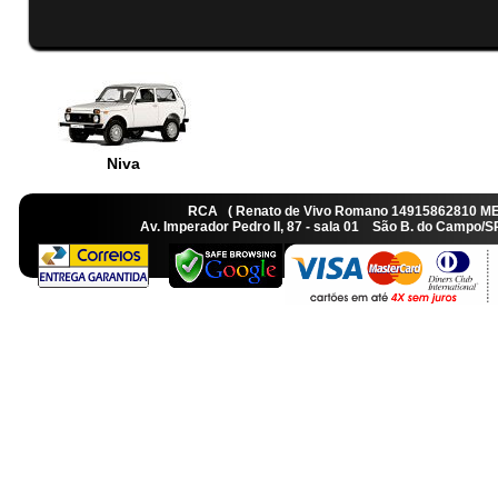
Niva
RCA ( Renato de Vivo Romano 14915862810 M
Av. Imperador Pedro II, 87 - sala 01 São B. do Camp