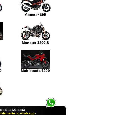
Monster 695
Monster 1200 S
0
Multistrada 1200
 (11) 4123-3353
endamento no whatsapp -