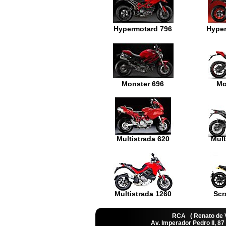
Hypermotard 796
Hyper
Monster 696
Mo
Multistrada 620
Mult
Multistrada 1260
Scr
RCA ( Renato de
Av. Imperador Pedro II, 