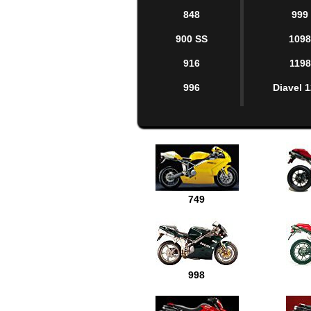
848
999
900 SS
109
916
1198
996
Diavel 
749
998