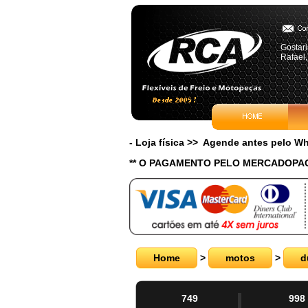
Gostari
Rafael,
- Loja física >> Agende antes pelo 
** O PAGAMENTO PELO MERCADOPAG
Home
>
motos
>
d
749
998