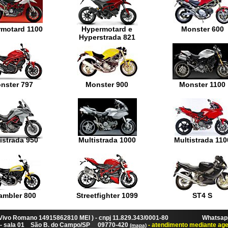
motard 1100
Hypermotard e
Monster 600
Hyperstrada 821
nster 797
Monster 900
Monster 1100
istrada 950
Multistrada 1000
Multistrada 110
ambler 800
Streetfighter 1099
ST4 S
 Vivo Romano 14915862810 MEI ) - cnpj 11.829.343/0001-80 Whatsapp:
87 - sala 01 São B. do Campo/SP 09770-420
- atendimento mediante ag
(mapa)