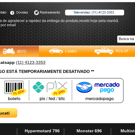
a de agradecer a rapidez da entrega do produto,recebi hoje pela manhã.
 por email
Whatsapp
(11) 4123-3353
O ESTÁ TEMPORARIAMENTE DESATIVADO **
ucati
Hypermotard 796
Monster 696
Multis