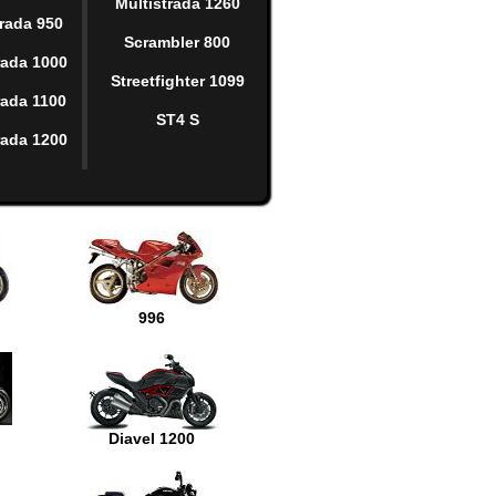
Multistrada 1260
trada 950
Scrambler 800
rada 1000
Streetfighter 1099
rada 1100
ST4 S
rada 1200
996
Diavel 1200