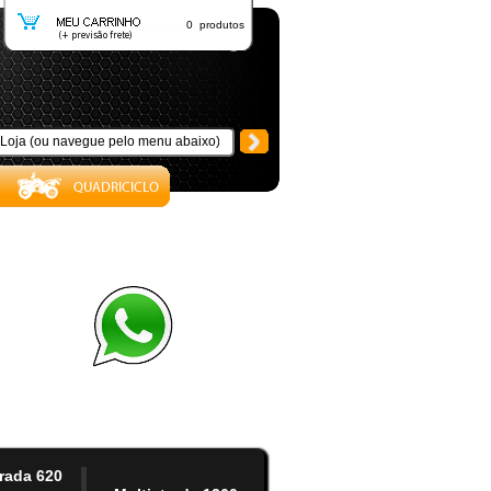
0 produtos
trada 620