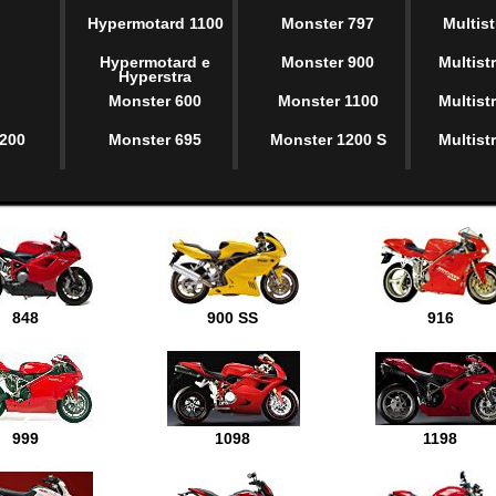
Hypermotard 1100
Monster 797
Multis
8
Hypermotard e
Monster 900
Multist
Hyperstra
Monster 600
Monster 1100
Multist
1200
Monster 695
Monster 1200 S
Multist
848
900 SS
916
999
1098
1198