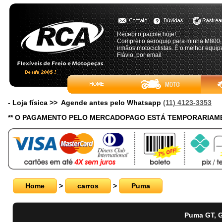
Recebi o pacote hoje!
Comprei o aeroquip para minha M800, 
irmãos motociclistas. É o melhor equip
Flávio, por email
- Loja física >> Agende antes pelo Whatsapp
(11) 4123-3353
** O PAGAMENTO PELO MERCADOPAGO ESTÁ TEMPORARIAME
Home
>
carros
>
Puma
Puma GT, G