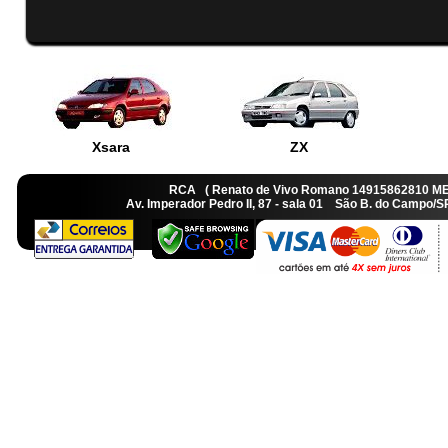
Xsara
ZX
RCA ( Renato de Vivo Romano 14915862810 M
Av. Imperador Pedro II, 87 - sala 01 São B. do Camp