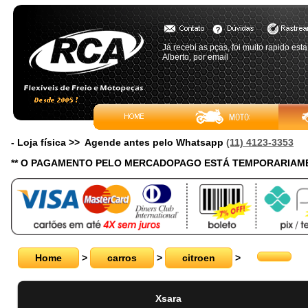
Já recebi as pças, foi muito rapido est
Alberto, por email
- Loja física >> Agende antes pelo Whatsapp
(11) 4123-3353
** O PAGAMENTO PELO MERCADOPAGO ESTÁ TEMPORARIAME
Home
>
carros
>
citroen
>
Xsara