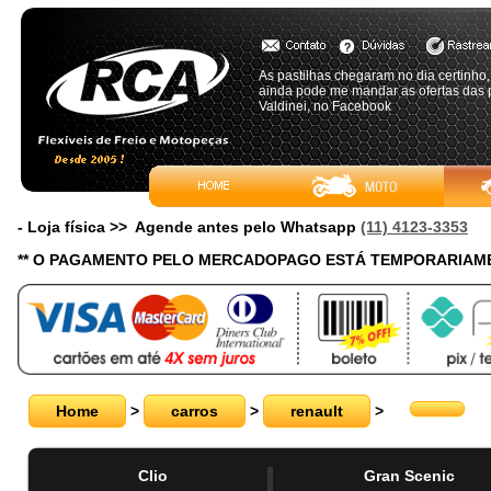
As pastilhas chegaram no dia certinho,
ainda pode me mandar as ofertas das p
Valdinei, no Facebook
- Loja física >> Agende antes pelo Whatsapp
(11) 4123-3353
** O PAGAMENTO PELO MERCADOPAGO ESTÁ TEMPORARIAME
Home
>
carros
>
renault
>
Clio
Gran Scenic