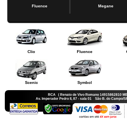
Fluence
Megane
Clio
Fluence
Scenic
Symbol
RCA ( Renato de Vivo Romano 14915862810 M
Av. Imperador Pedro II, 87 - sala 01 São B. do Camp