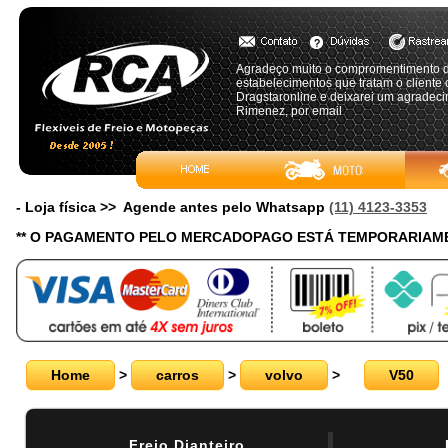
Agradeço muito o compromentimento d
estabelecimentos que tratam o cliente
Dragstaronline e deixarei um agradeci
Rimenez, por email
- Loja física >> Agende antes pelo Whatsapp
(11) 4123-3353
** O PAGAMENTO PELO MERCADOPAGO ESTÁ TEMPORARIAME
Home
>
carros
>
volvo
>
V50
Freio Dianteiro