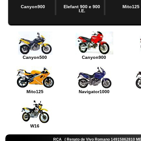
Canyon900
Elefant 900 e 900
Mito125
I.E.
Canyon500
Canyon900
Mito125
Navigator1000
W16
RCA ( Renato de Vivo Romano 14915862810 M