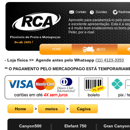
Aproveito para parabenizá-lo pelo prod
e excelente apresentação. Esta é a se
e é muito bom enaltecermos os bons p
Peter, por e-mail
- Loja física >> Agende antes pelo Whatsapp
(11) 4123-3353
** O PAGAMENTO PELO MERCADOPAGO ESTÁ TEMPORARIAME
Home
>
motos
>
Cagiva
Canyon500
Elefant 750
Gran Canyon