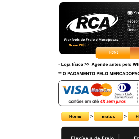
Recebi 
Não te
Kleber,
- Loja física >> Agende antes pelo 
** O PAGAMENTO PELO MERCADOPAG
Home
>
motos
>
H
Flexíveis de Freio
Fr