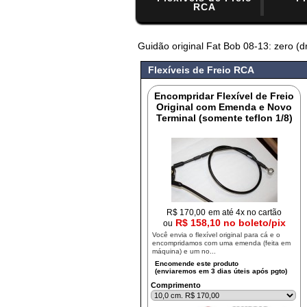
RCA
Guidão original Fat Bob 08-13: zero (d
#
Flexíveis de Freio RCA
Encompridar Flexível de Freio
Original com Emenda e Novo
Terminal (somente teflon 1/8)
R$
170,00
em até 4x no cartão
R$ 158,10 no boleto/pix
ou
Você envia o flexível original para cá e o
encompridamos com uma emenda (feita em
máquina) e um no...
Comprimento