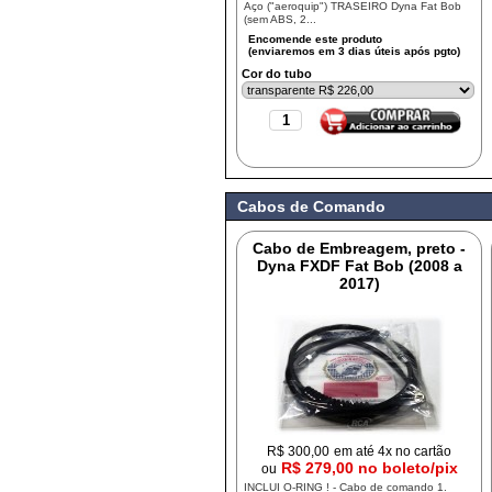
Aço ("aeroquip") TRASEIRO Dyna Fat Bob
(sem ABS, 2...
Cor do tubo
Cabos de Comando
Cabo de Embreagem, preto -
Dyna FXDF Fat Bob (2008 a
2017)
R$
300,00
em até 4x no cartão
R$ 279,00 no boleto/pix
ou
INCLUI O-RING ! - Cabo de comando 1.