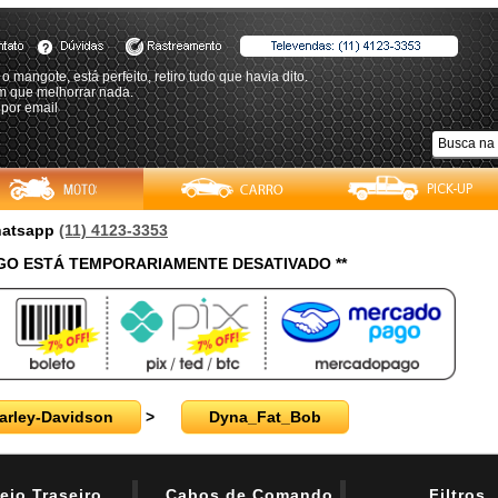
o mangote, está perfeito, retiro tudo que havia dito.
m que melhorrar nada.
 por email
Whatsapp
(11) 4123-3353
O ESTÁ TEMPORARIAMENTE DESATIVADO **
arley-Davidson
>
Dyna_Fat_Bob
eio Traseiro
Cabos de Comando
Filtros