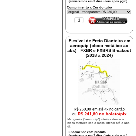
Comprimento x Cor do tubo
Flexível de Freio Dianteiro em
aeroquip (bloco metálico ao
abs) - FXBR e FXBRS Breakout
(2018 a 2024)
R$
260,00
em até 4x no cartão
R$ 241,80 no boleto/pix
ou
Mangueira ("aeroquip") inteiriça desde o
bloco metálico sob a mesa inferior até o abs,
di...