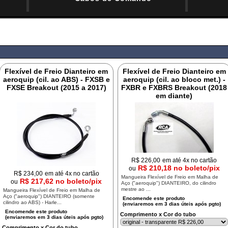
Flexível de Freio Dianteiro em
Flexível de Freio Dianteiro em
aeroquip (cil. ao ABS) - FXSB e
aeroquip (cil. ao bloco met.) -
FXSE Breakout (2015 a 2017)
FXBR e FXBRS Breakout (2018
em diante)
R$
226,00
em até 4x no cartão
R$ 210,18 no boleto/pix
ou
R$
234,00
em até 4x no cartão
Mangueira Flexível de Freio em Malha de
R$ 217,62 no boleto/pix
ou
Aço ("aeroquip") DIANTEIRO, do cilindro
mestre ao ...
Mangueira Flexível de Freio em Malha de
Aço ("aeroquip") DIANTEIRO (somente
cilindro ao ABS) - Harle...
Comprimento x Cor do tubo
Comprimento x Cor do tubo