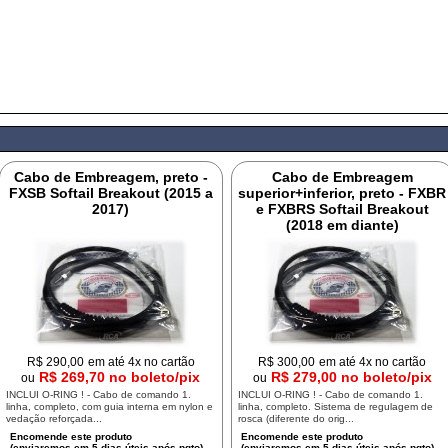
Cabo de Embreagem, preto -
Cabo de Embreagem
FXSB Softail Breakout (2015 a
superior+inferior, preto - FXBR
2017)
e FXBRS Softail Breakout
(2018 em diante)
R$
290,00
em até 4x no cartão
R$
300,00
em até 4x no cartão
R$ 269,70 no boleto/pix
R$ 279,00 no boleto/pix
ou
ou
INCLUI O-RING ! - Cabo de comando 1.
INCLUI O-RING ! - Cabo de comando 1.
linha, completo, com guia interna em nylon e
linha, completo. Sistema de regulagem de
vedação reforçada...
rosca (diferente do orig...