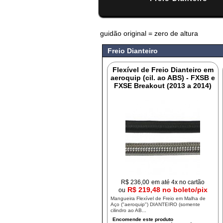
guidão original = zero de altura
#
Freio Dianteiro
Flexível de Freio Dianteiro em
aeroquip (cil. ao ABS) - FXSB e
FXSE Breakout (2013 a 2014)
R$
236,00
em até 4x no cartão
R$ 219,48 no boleto/pix
ou
Mangueira Flexível de Freio em Malha de
Aço ("aeroquip") DIANTEIRO (somente
cilindro ao AB...