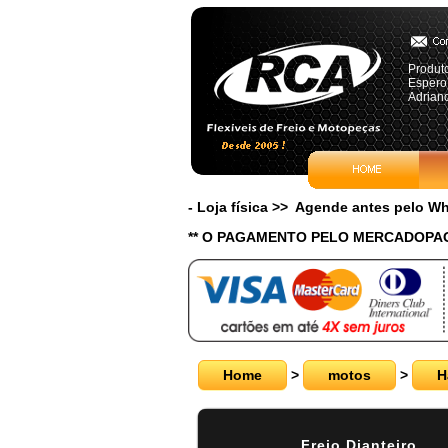
Produt
Espero
Adriano
- Loja física >> Agende antes pelo 
** O PAGAMENTO PELO MERCADOPAG
Home
>
motos
>
H
Freio Dianteiro