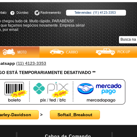
o chegou tudo ok. Muito rápido, PARABÉNS!!
 que façamos negócios novamente. Empresa séria!
, por email
Whatsapp
(11) 4123-3353
O ESTÁ TEMPORARIAMENTE DESATIVADO **
arley-Davidson
>
Softail_Breakout
Cabos de Comando