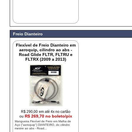
Freio Dianteiro
Flexível de Freio Dianteiro em
aeroquip, cilindro ao abs -
Road Glide FLTR, FLTRU e
FLTRX (2009 a 2013)
R$
290,00
em até 4x no cartão
R$ 269,70 no boleto/pix
ou
Mangueira Flexível de Freio em Malha de
Aço ("aeroquip") DIANTEIRO, do cilindro
mestre ao abs - Road...